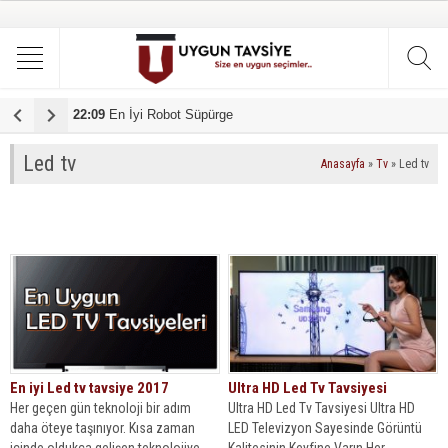
22:09
En İyi Robot Süpürge
1
Led tv
Anasayfa
»
Tv
»
Led tv
En iyi Led tv tavsiye 2017
Ultra HD Led Tv Tavsiyesi
Her geçen gün teknoloji bir adım
Ultra HD Led Tv Tavsiyesi Ultra HD
daha öteye taşınıyor. Kısa zaman
LED Televizyon Sayesinde Görüntü