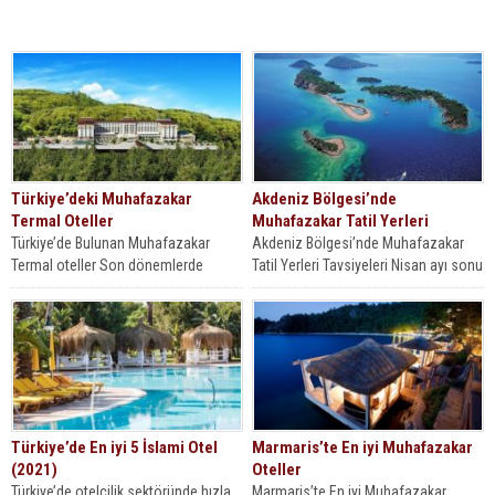
Türkiye’deki Muhafazakar
Akdeniz Bölgesi’nde
Termal Oteller
Muhafazakar Tatil Yerleri
Türkiye’de Bulunan Muhafazakar
Akdeniz Bölgesi’nde Muhafazakar
Termal oteller Son dönemlerde
Tatil Yerleri Tavsiyeleri Nisan ayı sonu
insanlar muhafazakar tatil, islami
gibi başlayan ve eylül sonuna kadar...
tatil, muhafazakar tatil köyleri, islami
tatil...
Türkiye’de En iyi 5 İslami Otel
Marmaris’te En iyi Muhafazakar
(2021)
Oteller
Türkiye’de otelcilik sektöründe hızla
Marmaris’te En iyi Muhafazakar