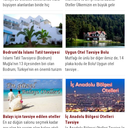
büyüyen alanlardan biride hiç
Oteller Ülkemizin en büyük gelir
şüphesiz İslami otellerdir. İslami
kaynakları olan turizmin gelişmesi ve
oteller tatil yapacak kişilerin...
bireylerin...
Bodrum’da İslami Tatil tavsiyesi
Uygun Otel Tavsiye Bolu
İslami Tatil Tavsiyesi (Bodrum)
Mutfağı ile ünlü bir diğer ilimiz de; 14
Muğla’nın 13 ilçesinden biri olan
plaka kodu ile Bolu! Uygun otel
Bodrum; Türkiye’nin en önemli turizm
tavsiye...
merkezleri...
Balayı için tavsiye edilen oteller
İç Anadolu Bölgesi Otelleri
Tavsiye
En az düğün salonu seçmek kadar
zor olan bir seçim olan balayı oteli
İç Anadolu Bölgesi Otelleri Tavsiye İç