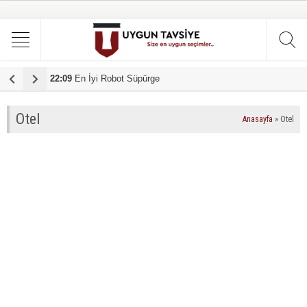
22:09
En İyi Robot Süpürge
1
Otel
Anasayfa
»
Otel