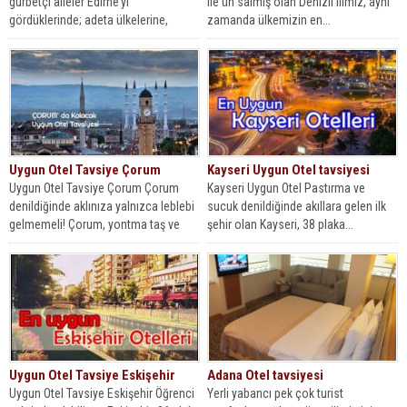
gurbetçi aileler Edirne’yi
ile ün salmış olan Denizli ilimiz, aynı
gördüklerinde; adeta ülkelerine,
zamanda ülkemizin en...
memleketlerine ayak bastıklarını en...
Uygun Otel Tavsiye Çorum
Kayseri Uygun Otel tavsiyesi
Uygun Otel Tavsiye Çorum Çorum
Kayseri Uygun Otel Pastırma ve
denildiğinde aklınıza yalnızca leblebi
sucuk denildiğinde akıllara gelen ilk
gelmemeli! Çorum, yontma taş ve
şehir olan Kayseri, 38 plaka...
cilalı...
Uygun Otel Tavsiye Eskişehir
Adana Otel tavsiyesi
Uygun Otel Tavsiye Eskişehir Öğrenci
Yerli yabancı pek çok turist