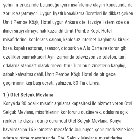
şehrin merkezinde bulunduğu için misafirlerine ulaşım konusunda da
zorluk yaşatmıyor! Uygun fiyatlı konaklama ücretleri ile dikkat çeken
Ümit Pembe Köşk, Hotel uygun Ankara otel tavsiye listemizde de
ikinci sırayı almaya hak kazandı! Ümit Pembe Köşk Hotel,
misafirlerine; konferans salonu, kablosuz internet bağlantısı, kiralık
kasa, kapalı restoran, asansör, otopark ve A la Carte restoran gibi
özellikler sunmaktadır! Aynı zamanda televizyon ve telefon, tüm
odalarda standart olarak mevcuttur! Tüm bu hizmetlerin karşılığı,
sabah kahvaltısı dahil, Ümit Pembe Köşk Hotel de bir gece
geçirmenin kişi başı ücreti; yalnızca, 80 Türk Lirası.
1-) Otel Selçuk Mevlana
Konya’da 80 odalık misafir ağırlama kapasitesi ile hizmet veren Otel
Selçuk Mevlana, misafirlerinin konforunu düşünerek, odalarını açık
renkler ile dizayn etmiş durumda! Otel Selçuk Mevlana, Konya
havalimanına 16 kilometre mesafede bulunuyor, şehir merkezine ise;
adeta yürüme mesafesinde. Otel Selçuk Mevlana, misafirlerine;