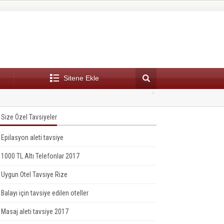
Sitene Ekle
aşır makinesi tavsiye
16:43
En
Size Özel Tavsiyeler
Epilasyon aleti tavsiye
1000 TL Altı Telefonlar 2017
Uygun Otel Tavsiye Rize
Balayı için tavsiye edilen oteller
Masaj aleti tavsiye 2017