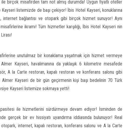
le birçok misafirden tam not almış durumda! Uygun fiyatlı oteller
e Kayseri listemizde de başı çekiyor! İbis Hotel Kayseri, konuklarına
n, internet bağlantısı ve otopark gibi birçok hizmet sunuyor! Aynı
isafirlerine ikramı! Tüm hizmetler karşılığı, İbis Hotel Kayseri nin
Lirası!
safirlerine unutulmaz bir konaklama yaşatmak için hizmet vermeye
Almer Kayseri, havalimanına da yaklaşık 6 kilometre mesafede
ör, A la Carte restoran, kapalı restoran ve konferans salonu gibi
l Almer Kayseri de bir gün geçirmenin kişi başı bedelinin 70 Türk
avsiye Kayseri listemize sokmaya yetti!
apasitesi ile hizmetlerini sürdürmeye devam ediyor! İsminden de
inde gerçek bir ev hissiyatı uyandırma iddiasında bulunuyor! Real
otopark, internet, kapalı restoran, konferans salonu ve A la Carte