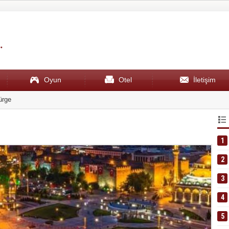
Oyun
Otel
İletişim
ürge
19:51
En iyi çam
1
2
3
4
5