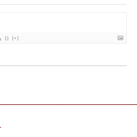
{}
[+]