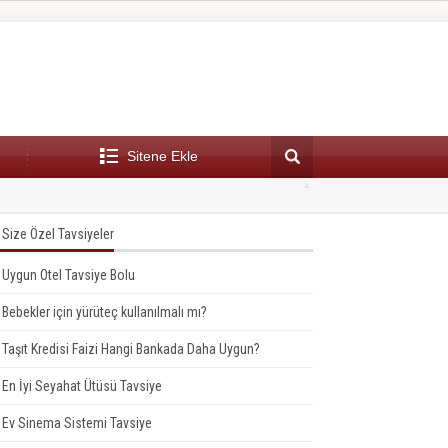
Sitene Ekle
dolabı Markaları 2023
14:52
En
Size Özel Tavsiyeler
Uygun Otel Tavsiye Bolu
Bebekler için yürüteç kullanılmalı mı?
Taşıt Kredisi Faizi Hangi Bankada Daha Uygun?
En İyi Seyahat Ütüsü Tavsiye
Ev Sinema Sistemi Tavsiye