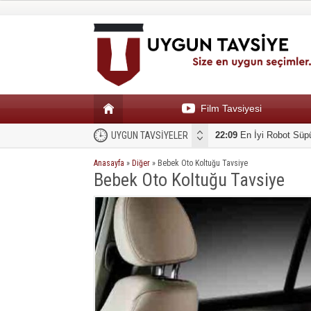
Film Tavsiyesi
UYGUN TAVSİYELER
19:51
En iyi çamaşır ma
Anasayfa
»
Diğer
»
Bebek Oto Koltuğu Tavsiye
Bebek Oto Koltuğu Tavsiye