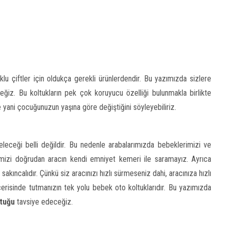
 çiftler için oldukça gerekli ürünlerdendir. Bu yazımızda sizlere
ğiz. Bu koltukların pek çok koruyucu özelliği bulunmakla birlikte
e yani çocuğunuzun yaşına göre değiştiğini söyleyebiliriz.
eceği belli değildir. Bu nedenle arabalarımızda bebeklerimizi ve
mizi doğrudan aracın kendi emniyet kemeri ile saramayız. Ayrıca
akıncalıdır. Çünkü siz aracınızı hızlı sürmeseniz dahi, aracınıza hızlı
risinde tutmanızın tek yolu bebek oto koltuklarıdır. Bu yazımızda
tuğu
tavsiye edeceğiz.