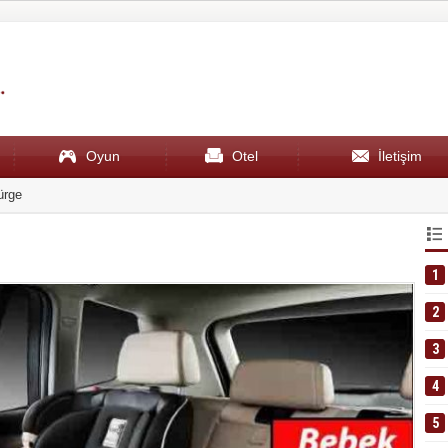
Oyun
Otel
İletişim
kinesi tavsiye
16:43
En İyi Buz
1
2
3
4
5