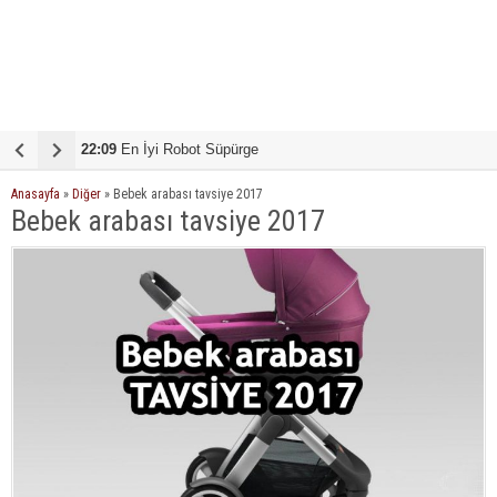
22:09
19:51
En İyi Robot Süpürge
En iyi çamaşır makinesi tavsiye
1
Anasayfa
»
Diğer
»
Bebek arabası tavsiye 2017
Bebek arabası tavsiye 2017