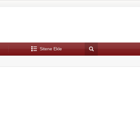
Sitene Ekle
16:43
En İyi Buzdolabı Markaları 2023