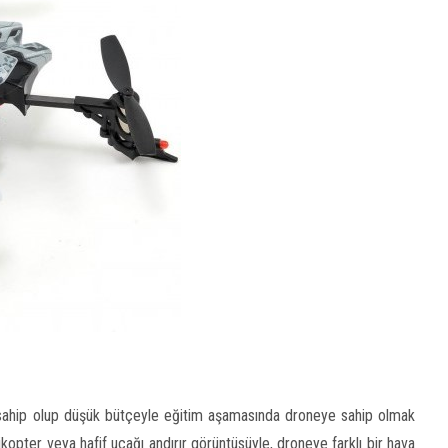
 sahip olup düşük bütçeyle eğitim aşamasında droneye sahip olmak
kopter veya hafif uçağı andırır görüntüsüyle, droneye farklı bir hava