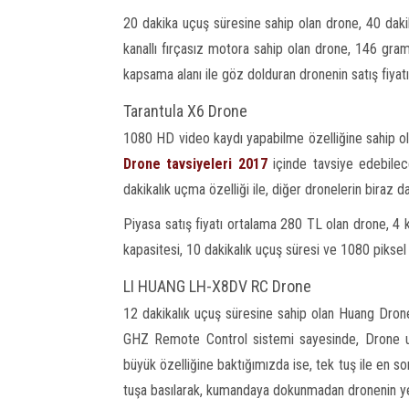
20 dakika uçuş süresine sahip olan drone, 40 dakika
kanallı fırçasız motora sahip olan drone, 146 gra
kapsama alanı ile göz dolduran dronenin satış fiyatı
Tarantula X6 Drone
1080 HD video kaydı yapabilme özelliğine sahip ola
Drone tavsiyeleri 2017
içinde tavsiye edebilec
dakikalık uçma özelliği ile, diğer dronelerin biraz da
Piyasa satış fiyatı ortalama 280 TL olan drone, 4 
kapasitesi, 10 dakikalık uçuş süresi ve 1080 piksel
LI HUANG LH-X8DV RC Drone
12 dakikalık uçuş süresine sahip olan Huang Drone,
GHZ Remote Control sistemi sayesinde, Drone uç
büyük özelliğine baktığımızda ise, tek tuş ile en s
tuşa basılarak, kumandaya dokunmadan dronenin 