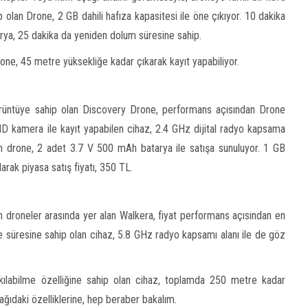
 olan Drone, 2 GB dahili hafıza kapasitesi ile öne çıkıyor. 10 dakika
ya, 25 dakika da yeniden dolum süresine sahip.
one, 45 metre yüksekliğe kadar çıkarak kayıt yapabiliyor.
görüntüye sahip olan Discovery Drone, performans açısından Drone
HD kamera ile kayıt yapabilen cihaz, 2.4 GHz dijital radyo kapsama
en drone, 2 adet 3.7 V 500 mAh batarya ile satışa sunuluyor. 1 GB
rak piyasa satış fiyatı, 350 TL.
 droneler arasında yer alan Walkera, fiyat performans açısından en
me süresine sahip olan cihaz, 5.8 GHz radyo kapsamı alanı ile de göz
labilme özelliğine sahip olan cihaz, toplamda 250 metre kadar
şağıdaki özelliklerine, hep beraber bakalım.