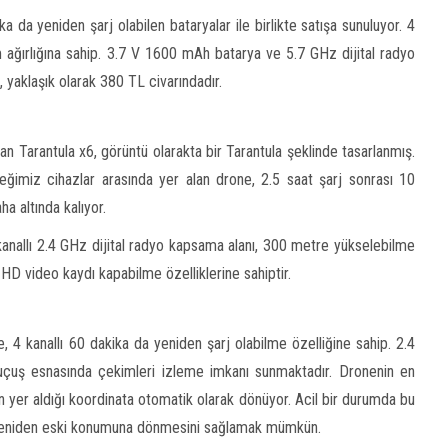
 da yeniden şarj olabilen bataryalar ile birlikte satışa sunuluyor. 4
m ağırlığına sahip. 3.7 V 1600 mAh batarya ve 5.7 GHz dijital radyo
, yaklaşık olarak 380 TL civarındadır.
n Tarantula x6, görüntü olarakta bir Tarantula şeklinde tasarlanmış.
eğimiz cihazlar arasında yer alan drone, 2.5 saat şarj sonrası 10
ha altında kalıyor.
kanallı 2.4 GHz dijital radyo kapsama alanı, 300 metre yükselebilme
 HD video kaydı kapabilme özelliklerine sahiptir.
 4 kanallı 60 dakika da yeniden şarj olabilme özelliğine sahip. 2.4
uş esnasında çekimleri izleme imkanı sunmaktadır. Dronenin en
on yer aldığı koordinata otomatik olarak dönüyor. Acil bir durumda bu
yeniden eski konumuna dönmesini sağlamak mümkün.