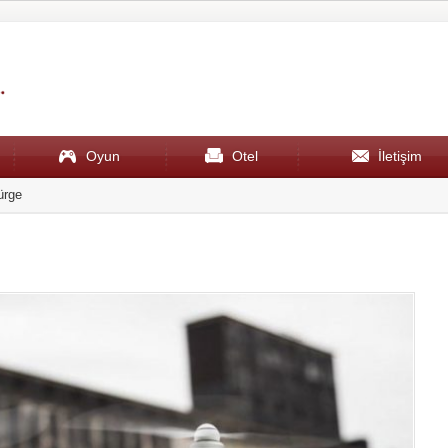
Oyun
Otel
İletişim
19:51
En iyi çamaşır makinesi tavsiye