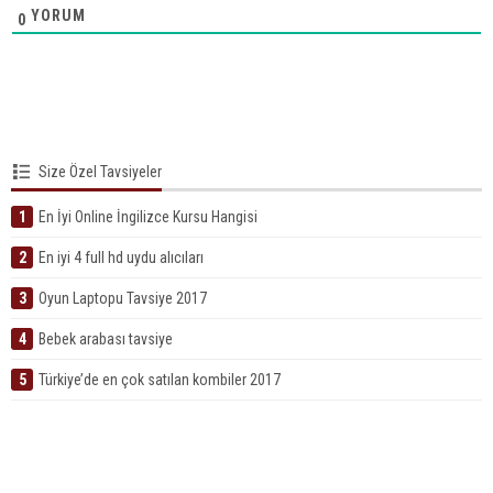
YORUM
0
Size Özel Tavsiyeler
1
En İyi Online İngilizce Kursu Hangisi
2
En iyi 4 full hd uydu alıcıları
3
Oyun Laptopu Tavsiye 2017
4
Bebek arabası tavsiye
5
Türkiye’de en çok satılan kombiler 2017