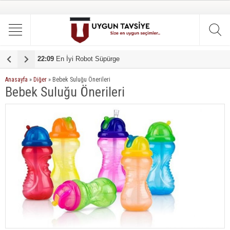
22:09
19:51
En İyi Robot Süpürge
En iyi çamaşır makinesi tavsiye
1
Anasayfa
»
Diğer
»
Bebek Suluğu Önerileri
Bebek Suluğu Önerileri