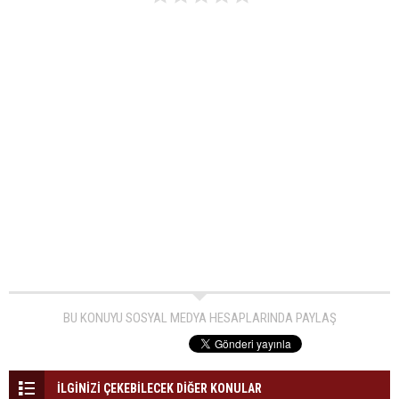
BU KONUYU SOSYAL MEDYA HESAPLARINDA PAYLAŞ
İLGİNİZİ ÇEKEBİLECEK DİĞER KONULAR