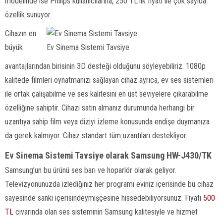
modelinde ise Philips kullanıcılarına, 250 TL’lik fiyatı ile çok sayıda
özellik sunuyor.
Cihazın en
büyük
Ev Sinema Sistemi Tavsiye
avantajlarından birisinin 3D desteği olduğunu söyleyebiliriz. 1080p
kalitede filmleri oynatmanızı sağlayan cihaz ayrıca, ev ses sistemleri
ile ortak çalışabilme ve ses kalitesini en üst seviyelere çıkarabilme
özelliğine sahiptir. Cihazı satın almanız durumunda herhangi bir
uzantıya sahip film veya diziyi izleme konusunda endişe duymanıza
da gerek kalmıyor. Cihaz standart tüm uzantıları destekliyor.
Ev Sinema Sistemi Tavsiye olarak Samsung HW-J430/TK
Samsung’un bu ürünü ses barı ve hoparlör olarak geliyor.
Televizyonunuzda izlediğiniz her programı eviniz içerisinde bu cihaz
sayesinde sanki içerisindeymişçesine hissedebiliyorsunuz. Fiyatı
500
TL
civarında olan ses sisteminin Samsung kalitesiyle ve hizmet