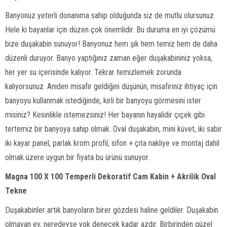
Banyonuz yeterli donanıma sahip olduğunda siz de mutlu olursunuz.
Hele ki bayanlar için düzen çok önemlidir. Bu duruma en iyi çözümü
bize duşakabin sunuyor! Banyonuz hem şık hem temiz hem de daha
düzenli duruyor. Banyo yaptığınız zaman eğer duşakabininiz yoksa,
her yer su içerisinde kalıyor. Tekrar temizlemek zorunda
kalıyorsunuz. Aniden misafir geldiğini düşünün, misafiriniz ihtiyaç için
banyoyu kullanmak istediğinde, kirli bir banyoyu görmesini ister
misiniz? Kesinlikle istemezsiniz! Her bayanın hayalidir çiçek gibi
tertemiz bir banyoya sahip olmak. Oval duşakabin, mini küvet, iki sabir
iki kayar panel, parlak krom profil, sifon + çıta nakliye ve montaj dahil
olmak üzere uygun bir fiyata bu ürünü sunuyor.
Magna 100 X 100 Temperli Dekoratif Cam Kabin + Akrilik Oval
Tekne
Duşakabinler artık banyoların birer gözdesi haline geldiler. Duşakabin
olmayan ev, neredeyse yok denecek kadar azdır. Birbirinden güzel