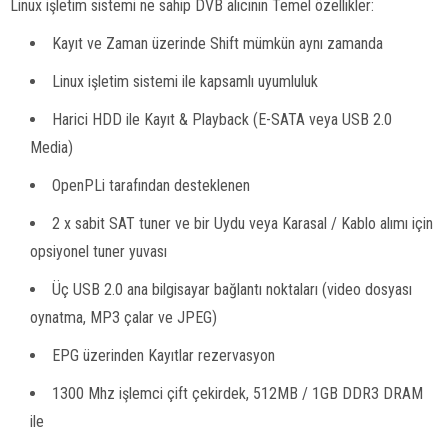
Linux işletim sistemi ne sahip DVB alıcının Temel özellikler:
Kayıt ve Zaman üzerinde Shift mümkün aynı zamanda
Linux işletim sistemi ile kapsamlı uyumluluk
Harici HDD ile Kayıt & Playback (E-SATA veya USB 2.0
Media)
OpenPLi tarafından desteklenen
2 x sabit SAT tuner ve bir Uydu veya Karasal / Kablo alımı için
opsiyonel tuner yuvası
Üç USB 2.0 ana bilgisayar bağlantı noktaları (video dosyası
oynatma, MP3 çalar ve JPEG)
EPG üzerinden Kayıtlar rezervasyon
1300 Mhz işlemci çift çekirdek, 512MB / 1GB DDR3 DRAM
ile