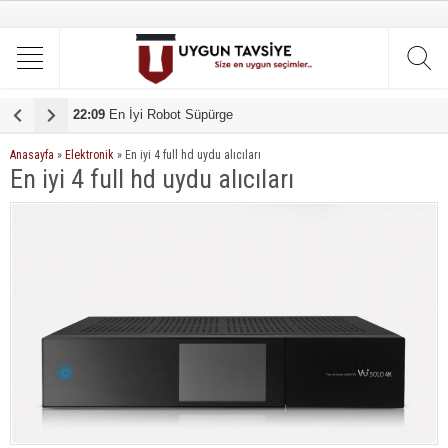
22:09
19:51
En İyi Robot Süpürge
En iyi çamaşır makinesi tavsiye
1
Anasayfa
»
Elektronik
»
En iyi 4 full hd uydu alıcıları
En iyi 4 full hd uydu alıcıları