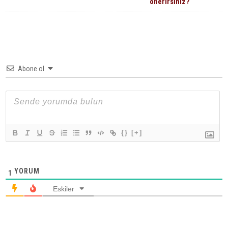
önerirsiniz?
Abone ol
{}
[+]
YORUM
1
Eskiler