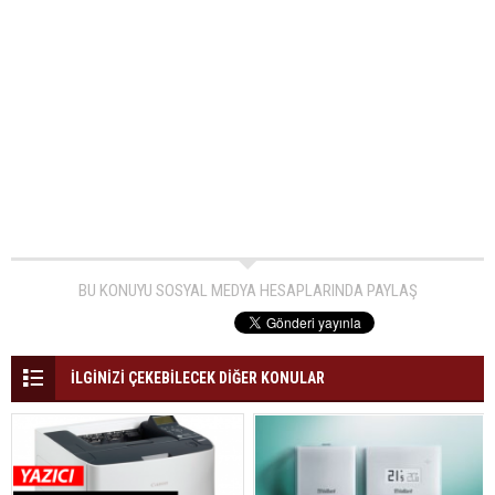
BU KONUYU SOSYAL MEDYA HESAPLARINDA PAYLAŞ
İLGİNİZİ ÇEKEBİLECEK DİĞER KONULAR