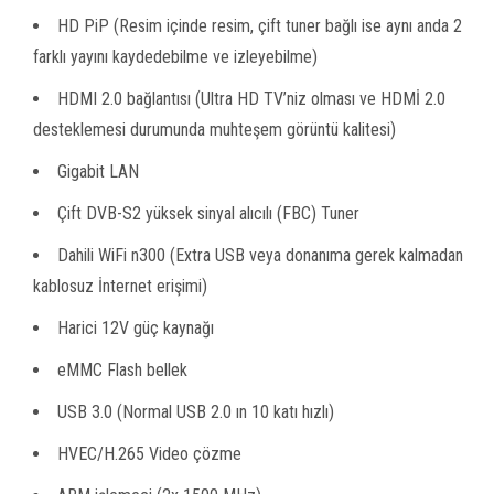
HD PiP (Resim içinde resim, çift tuner bağlı ise aynı anda 2
farklı yayını kaydedebilme ve izleyebilme)
HDMI 2.0 bağlantısı (Ultra HD TV’niz olması ve HDMİ 2.0
desteklemesi durumunda muhteşem görüntü kalitesi)
Gigabit LAN
Çift DVB-S2 yüksek sinyal alıcılı (FBC) Tuner
Dahili WiFi n300 (Extra USB veya donanıma gerek kalmadan
kablosuz İnternet erişimi)
Harici 12V güç kaynağı
eMMC Flash bellek
USB 3.0 (Normal USB 2.0 ın 10 katı hızlı)
HVEC/H.265 Video çözme