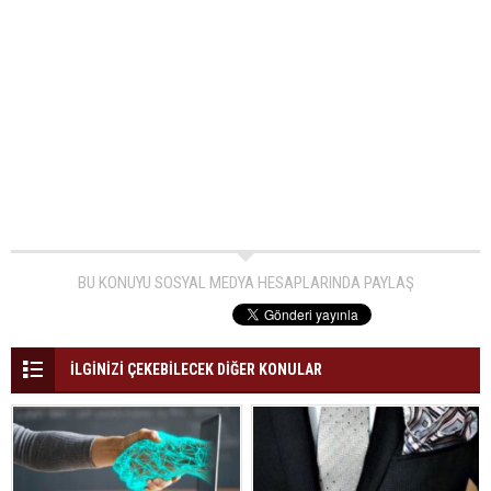
BU KONUYU SOSYAL MEDYA HESAPLARINDA PAYLAŞ
İLGİNİZİ ÇEKEBİLECEK DİĞER KONULAR