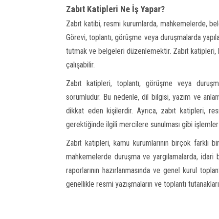
Zabıt Katipleri Ne İş Yapar?
Zabıt katibi, resmi kurumlarda, mahkemelerde, be
Görevi, toplantı, görüşme veya duruşmalarda yapılan 
tutmak ve belgeleri düzenlemektir. Zabıt katipleri,
çalışabilir.
Zabıt katipleri, toplantı, görüşme veya duru
sorumludur. Bu nedenle, dil bilgisi, yazım ve anlam
dikkat eden kişilerdir. Ayrıca, zabıt katipleri, r
gerektiğinde ilgili mercilere sunulması gibi işlemler
Zabıt katipleri, kamu kurumlarının birçok farklı bir
mahkemelerde duruşma ve yargılamalarda, idari bir
raporlarının hazırlanmasında ve genel kurul toplant
genellikle resmi yazışmaların ve toplantı tutanakla