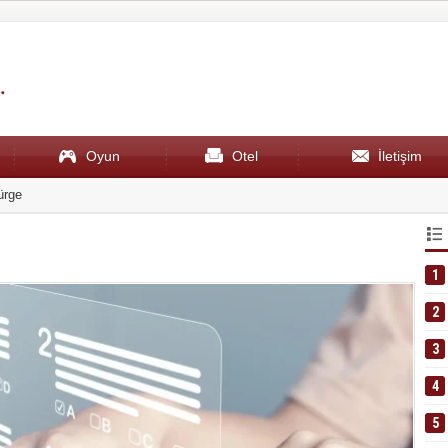
Oyun
Otel
İletişim
ürge
19:51
En iyi çam
1
2
3
4
5