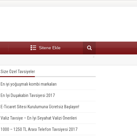
Sitene Ekle
aşır makinesi tavsiye
16:43
En
Size Özel Tavsiyeler
En iyi yoğuşmalı kombi markaları
En İyi Duşakabin Tavsiyesi 2017
E-Ticaret Sitesi Kurulumuna Ücretsiz Başlayın!
Valiz Tavsiye – En İyi Seyahat Valizi Önerileri
1000 – 1250 TL Arası Telefon Tavsiyesi 2017