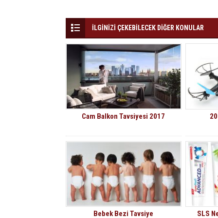
İLGİNİZİ ÇEKEBİLECEK DİĞER KONULAR
Cam Balkon Tavsiyesi 2017
20
Bebek Bezi Tavsiye
SLS Ne