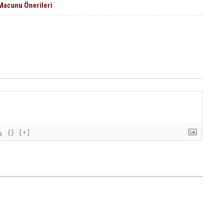
Macunu Önerileri
{}
[+]