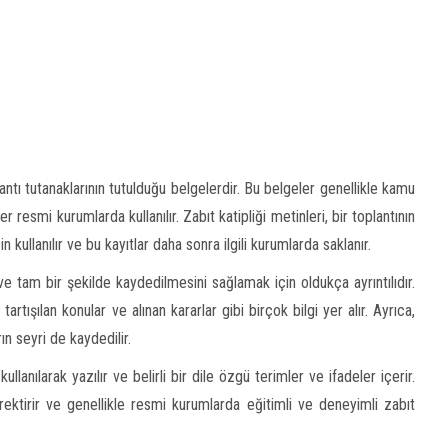
lantı tutanaklarının tutulduğu belgelerdir. Bu belgeler genellikle kamu
esmi kurumlarda kullanılır. Zabıt katipliği metinleri, bir toplantının
ullanılır ve bu kayıtlar daha sonra ilgili kurumlarda saklanır.
u ve tam bir şekilde kaydedilmesini sağlamak için oldukça ayrıntılıdır.
, tartışılan konular ve alınan kararlar gibi birçok bilgi yer alır. Ayrıca,
ın seyri de kaydedilir.
 kullanılarak yazılır ve belirli bir dile özgü terimler ve ifadeler içerir.
rektirir ve genellikle resmi kurumlarda eğitimli ve deneyimli zabıt