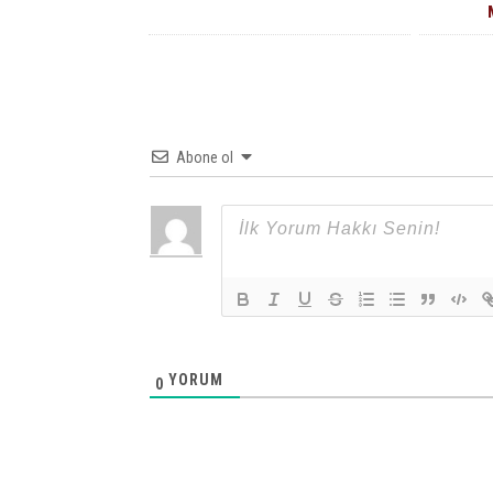
Abone ol
YORUM
0